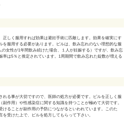
。
、正しく服用すれば効果は避妊手術に匹敵します。効果を確実にす
ルを服用する必要があります。ピルは、飲み忘れのない理想的な服
00人の女性が1年間飲み続けた場合、１人が妊娠する）ですが、飲み忘
娠率は5％と推定されています。1周期間で飲み忘れた錠数が増える
される事が大切ですので、医師の処方が必要です。ピルを正しく服
（副作用）や性感染症に関する知識を持つことが極めて大切です。
受けることが副作用の予防につながるといわれています。このた
言を受けた上で、ピルを処方してもらって下さい。